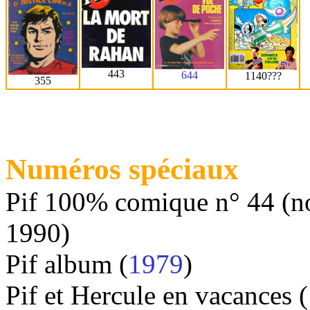
443
644
1140???
355
Numéros spéciaux
Pif 100% comique n° 44 (no
1990)
Pif album (
1979
)
Pif et Hercule en vacances 