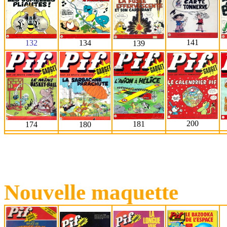
141
134
132
139
200
181
180
174
Nouvelle maquette