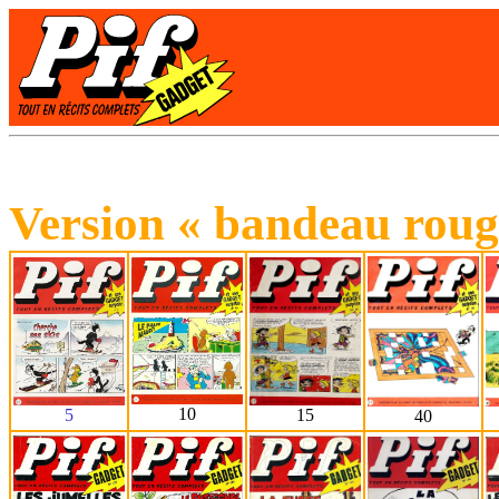
Version « bandeau roug
10
15
5
40